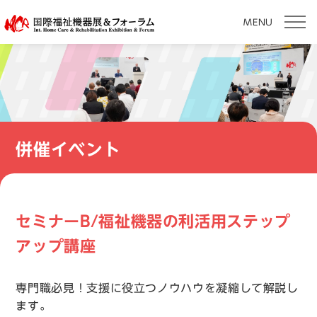
MENU
本
文
へ
移
動
併催イベント
セミナーB/福祉機器の利活用ステップ
アップ講座
専門職必見！支援に役立つノウハウを凝縮して解説し
ます。