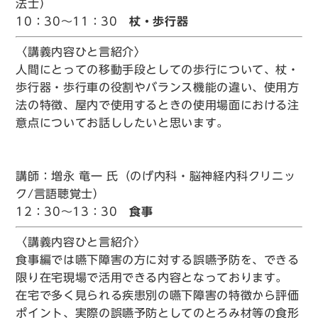
法士）
10：30～11：30
杖・歩行器
〈講義内容ひと言紹介〉
人間にとっての移動手段としての歩行について、杖・
歩行器・歩行車の役割やバランス機能の違い、使用方
法の特徴、屋内で使用するときの使用場面における注
意点についてお話ししたいと思います。
講師：増永 竜一 氏（のげ内科・脳神経内科クリニッ
ク/言語聴覚士）
12：30～13：30
食事
〈講義内容ひと言紹介〉
食事編では嚥下障害の方に対する誤嚥予防を、できる
限り在宅現場で活用できる内容となっております。
在宅で多く見られる疾患別の嚥下障害の特徴から評価
ポイント、実際の誤嚥予防としてのとろみ材等の食形