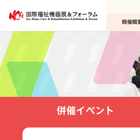
本
文
へ
開催概
移
動
併催イベント