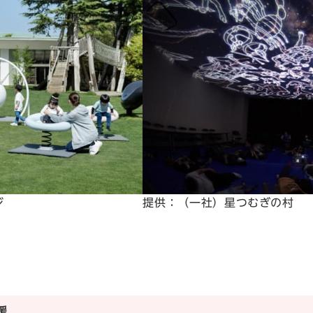
ジ
提供：（一社）星つむぎの村
援