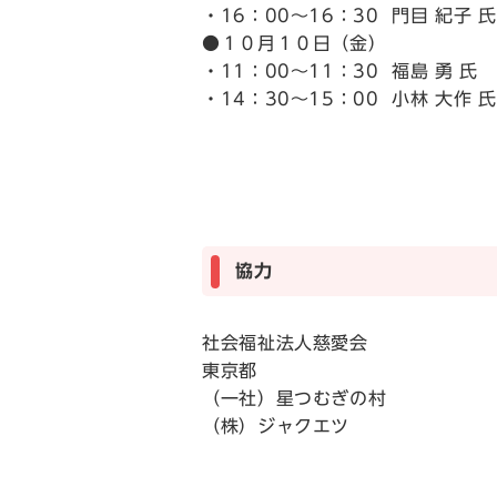
・16：00～16：30 門目 紀
●１０月１０日（金）
・11：00～11：30 福島 勇
・14：30～15：00 小林 大
協力
社会福祉法人慈愛会
東京都
（一社）星つむぎの村
（株）ジャクエツ