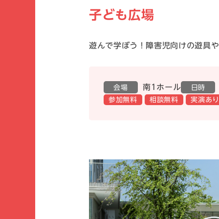
子ども広場
遊んで学ぼう！障害児向けの遊具
南1ホール
会場
日時
参加無料
相談無料
実演あ