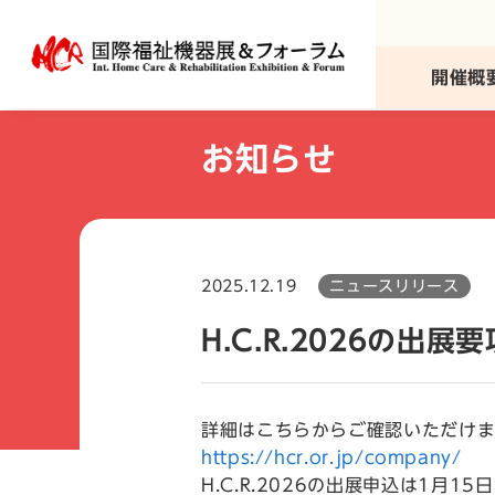
本
文
へ
開催概
移
動
お知らせ
2025.12.19
ニュースリリース
H.C.R.2026の出
詳細はこちらからご確認いただけ
https://hcr.or.jp/company/
H.C.R.2026の出展申込は1月1