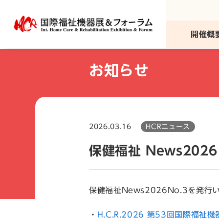
本
文
へ
開催概
移
動
お知らせ
2026.03.16
HCRニュース
保健福祉 News2026
保健福祉News2026No.3を発
・
H.C.R.2026 第53回国際