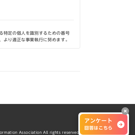
）
る特定の個人を識別するための番号
、より適正な事業執行に努めます。
。
にご本人の同意を得ることなく個人
いてはご本人の同意の有無に関わら
供しません。
秘密保持契約を締結した業務委託先
においても、本会として業務の委託
閉じ
アンケート
囲内で、できる限り最新かつ正確な
回答はこちら
ormation Association All rights reserved.