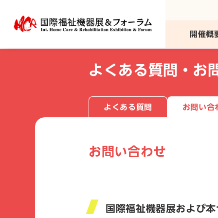
本
文
へ
開催概
移
動
よくある質問・お
よくある質問
お問い合
お問い合わせ
国際福祉機器展および本