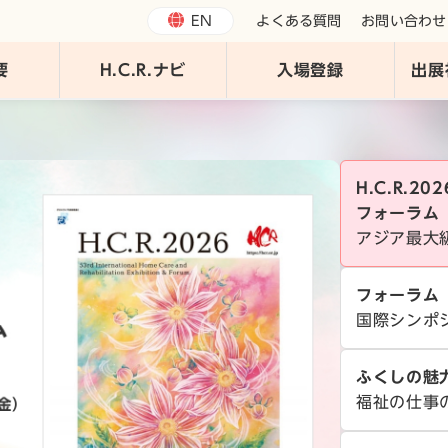
EN
よくある質問
お問い合わせ
要
H.C.R.ナビ
入場登録
出展
H.C.R.2
フォーラム
アジア最大
フォーラム
国際シンポ
ふくしの魅
福祉の仕事