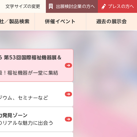
文字サイズの変更
出展検討企業の方へ
プレスの方へ
社／製品検索
併催イベント
過去の展示会
026 第53回国際福祉機器展＆
級！福祉機器が一堂に集結
ジウム、セミナーなど
力発見ゾーン
のリアルな魅力に出会う