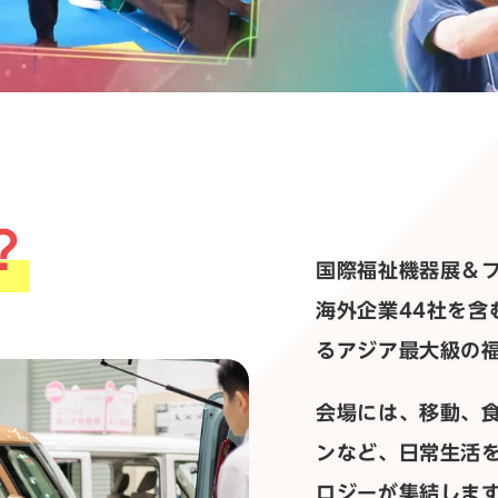
？
国際福祉機器展＆フォ
海外企業44社を含
るアジア最大級の
会場には、移動、
ンなど、日常生活
ロジーが集結しま