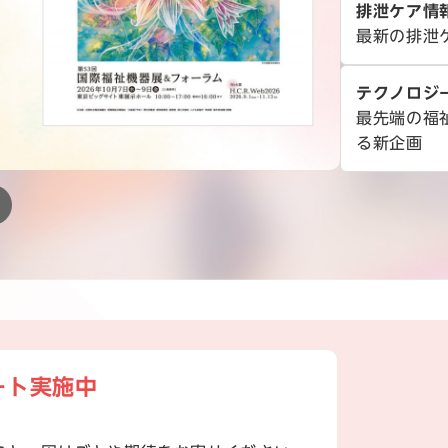
排泄ケア情
最新の排泄
テクノロジ
最先端の福
る新企画
ート実施中